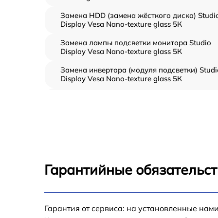
Замена HDD (замена жёсткого диска) Studi
Display Vesa Nano-texture glass 5К
Замена лампы подсветки монитора Studio
Display Vesa Nano-texture glass 5К
Замена инвертора (модуля подсветки) Studi
Display Vesa Nano-texture glass 5К
Ремонт цепи питания Studio Display Vesa
Nano-texture glass 5К
Прошивка блока управления Studio Display
Vesa Nano-texture glass 5К
Замена лампы подсветки Studio Display Ves
Nano-texture glass 5К
Гарантийные обязательст
Ремонт блока управления Studio Display Ve
Nano-texture glass 5К
Замена блока питания Studio Display Vesa
Гарантия от сервиса: на установленные нами
Nano-texture glass 5К