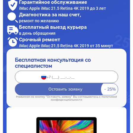
Гарантийное обслуживание
iMac Apple iMac 21.5 Retina 4K 2019 до 3 лет
Диагностика за наш счет,
ремонт по желанию
Бесплатный выезд курьера
в день обращения
Срочный ремонт
iMac Apple iMac 21.5 Retina 4K 2019 от 35 минут
Бесплатная консультация со
специалистом
Оставить заявку
Нажимая на кнопку "Оставить заявку" Вы соглашаетесь c
политикой
конфиденциальности