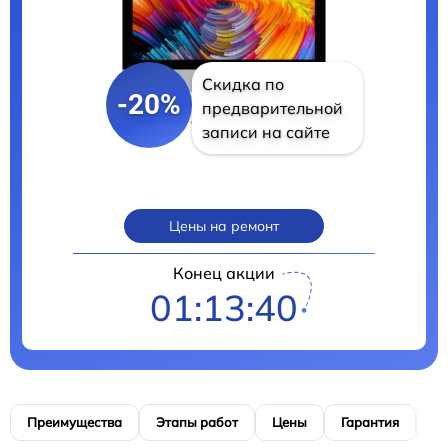
Скидка по
-20%
предварительной
записи на сайте
Цены на ремонт
Конец акции
01:13:39
Преимущества
Этапы работ
Цены
Гарантия
М