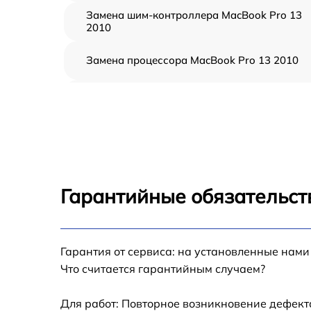
Замена шим-контроллера MacBook Pro 13
2010
Замена процессора MacBook Pro 13 2010
Замена кулера MacBook Pro 13 2010
Замена кнопки включения MacBook Pro 13
2010
Замена звуковой карты MacBook Pro 13 20
Гарантийные обязательст
Замена USB порта MacBook Pro 13 2010
Гарантия от сервиса: на установленные нами
Ремонт цепи питания MacBook Pro 13 2010
Что считается гарантийным случаем?
Замена материнской платы MacBook Pro 13
2010
Для работ: Повторное возникновение дефект