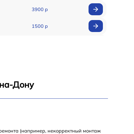
3900 р
1500 р
900 р
1950 р
1500 р
-на-Дону
1245 р
2400 р
1395 р
 ремонта (например, некорректный монтаж