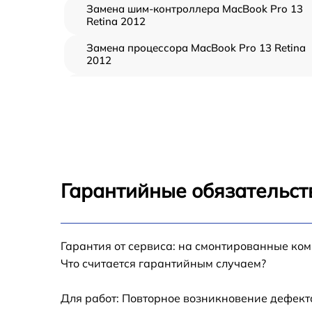
Замена шим-контроллера MacBook Pro 13
Retina 2012
Замена процессора MacBook Pro 13 Retina
2012
Замена кулера MacBook Pro 13 Retina 2012
Замена кнопки включения MacBook Pro 13
Retina 2012
Замена звуковой карты MacBook Pro 13
Retina 2012
Гарантийные обязательст
Замена USB порта MacBook Pro 13 Retina
2012
Ремонт цепи питания MacBook Pro 13 Retin
Гарантия от сервиса: на смонтированные ко
2012
Что считается гарантийным случаем?
Замена материнской платы MacBook Pro 13
Retina 2012
Для работ: Повторное возникновение дефект