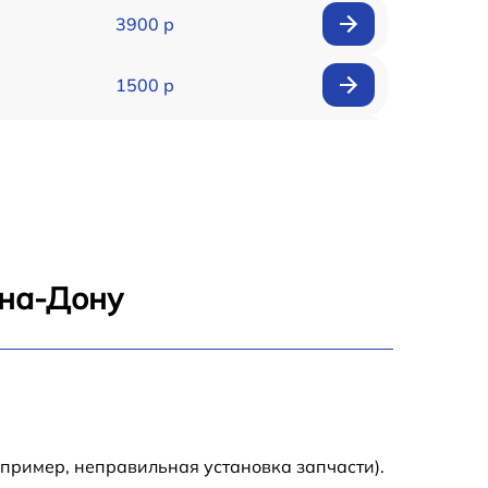
3900 р
1500 р
900 р
1950 р
1500 р
-на-Дону
1245 р
2400 р
1395 р
апример, неправильная установка запчасти).