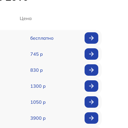
Цена
бесплатно
745 р
830 р
1300 р
1050 р
3900 р