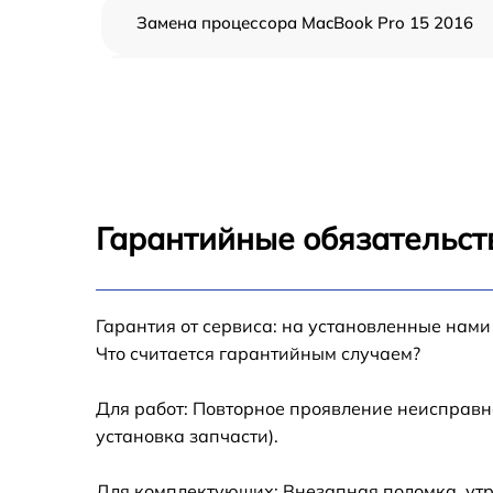
Замена процессора MacBook Pro 15 2016
Замена кулера MacBook Pro 15 2016
Замена кнопки включения MacBook Pro 15
2016
Замена звуковой карты MacBook Pro 15 20
Гарантийные обязательст
Замена USB порта MacBook Pro 15 2016
Гарантия от сервиса: на установленные нами
Ремонт цепи питания MacBook Pro 15 2016
Что считается гарантийным случаем?
Замена материнской платы MacBook Pro 15
2016
Для работ: Повторное проявление неисправн
установка запчасти).
Профилактическая чистка MacBook Pro 15
2016
Для комплектующих: Внезапная поломка, утр