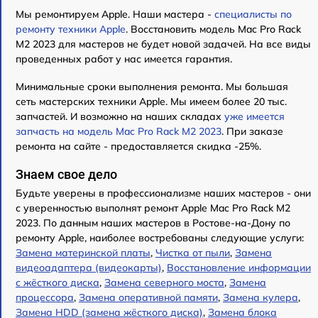
Мы ремонтируем Apple. Наши мастера -
специалисты по
ремонту техники Apple
. Восстановить модель Mac Pro Rack
M2 2023 для мастеров не будет новой задачей. На все виды
проведенных работ у нас имеется гарантия.
Минимальные сроки выполнения ремонта. Мы большая
сеть мастерских техники Apple. Мы имеем более 20 тыс.
запчастей. И возможно на наших складах
уже имеется
запчасть на модель Mac Pro Rack M2 2023
. При заказе
ремонта на сайте - предоставляется скидка -25%.
Знаем свое дело
Будьте уверены в профессионализме наших мастеров - они
с уверенностью выполнят ремонт Apple Mac Pro Rack M2
2023. По данным наших мастеров в Ростове-на-Дону по
ремонту Apple, наиболее востребованы следующие услуги:
Замена материнской платы
,
Чистка от пыли
,
Замена
видеоадаптера (видеокарты)
,
Восстановление информации
с жёсткого диска
,
Замена северного моста
,
Замена
процессора
,
Замена оперативной памяти
,
Замена кулера
,
Замена HDD (замена жёсткого диска)
,
Замена блока