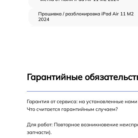
Прошивка / разблокировка iPad Air 11 M2
2024
Восстановление после попадания влаги iP
Air 11 M2 2024
Замена шлейфа iPad Air 11 M2 2024
Замена кнопки Home iPad Air 11 M2 2024
Гарантийные обязательст
Замена дисплея (экрана) iPad Air 11 M2 20
Гарантия от сервиса: на установленные нами
Замена корпуса iPad Air 11 M2 2024
Что считается гарантийным случаем?
Замена модуля Wi-Fi iPad Air 11 M2 2024
Для работ: Повторное возникновение неиспр
запчасти).
Замена камеры iPad Air 11 M2 2024