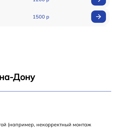
1500 р
2000 р
1250 р
1500 р
-на-Дону
2500 р
3000 р
1700 р
той (например, некорректный монтаж
2000 р