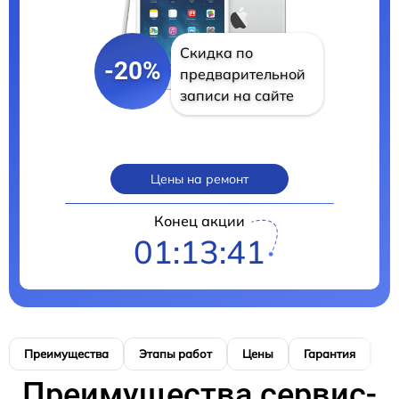
Скидка по
-20%
предварительной
записи на сайте
Цены на ремонт
Конец акции
01:13:40
Преимущества
Этапы работ
Цены
Гарантия
М
Преимущества сервис-